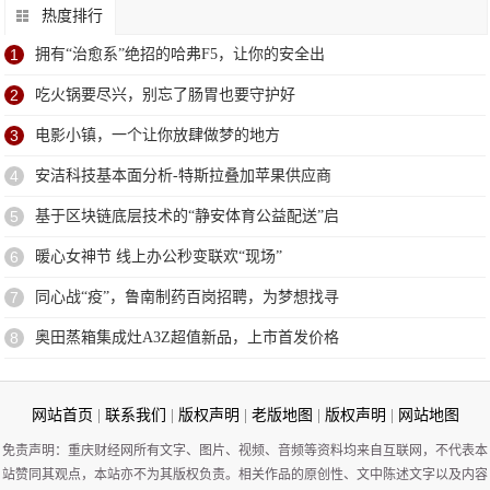
热度排行
1
拥有“治愈系”绝招的哈弗F5，让你的安全出
2
吃火锅要尽兴，别忘了肠胃也要守护好
3
电影小镇，一个让你放肆做梦的地方
4
安洁科技基本面分析-特斯拉叠加苹果供应商
5
基于区块链底层技术的“静安体育公益配送”启
6
暖心女神节 线上办公秒变联欢“现场”
7
同心战“疫”，鲁南制药百岗招聘，为梦想找寻
8
奥田蒸箱集成灶A3Z超值新品，上市首发价格
网站首页
|
联系我们
|
版权声明
|
老版地图
|
版权声明
|
网站地图
免责声明：重庆财经网所有文字、图片、视频、音频等资料均来自互联网，不代表本
站赞同其观点，本站亦不为其版权负责。相关作品的原创性、文中陈述文字以及内容