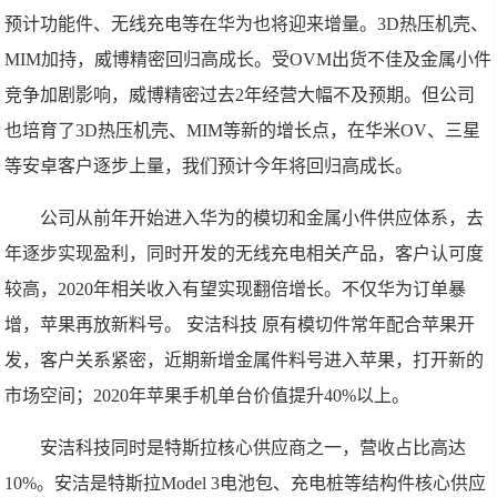
预计功能件、无线充电等在华为也将迎来增量。3D热压机壳、
MIM加持，威博精密回归高成长。受OVM出货不佳及金属小件
竞争加剧影响，威博精密过去2年经营大幅不及预期。但公司
也培育了3D热压机壳、MIM等新的增长点，在华米OV、三星
等安卓客户逐步上量，我们预计今年将回归高成长。
公司从前年开始进入华为的模切和金属小件供应体系，去
年逐步实现盈利，同时开发的无线充电相关产品，客户认可度
较高，2020年相关收入有望实现翻倍增长。不仅华为订单暴
增，苹果再放新料号。 安洁科技 原有模切件常年配合苹果开
发，客户关系紧密，近期新增金属件料号进入苹果，打开新的
市场空间；2020年苹果手机单台价值提升40%以上。
安洁科技同时是特斯拉核心供应商之一，营收占比高达
10%。安洁是特斯拉Model 3电池包、充电桩等结构件核心供应