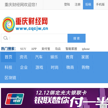
重庆财经网欢迎您！
登陆
注册
投稿
手机版
热门搜索：
SUV
APP
支付宝
马云
智能家居
iphone
首页
资讯
汽车
娱乐
教育
家居
科技
企业
游戏
时尚
微商
购物
区块链
广告