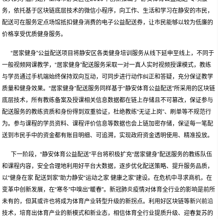
务，依托基于区块链底层技术的微信小程序，向工作、生活和学习在静安的市民，
配送可在服务定点场馆抵扣健身消费的电子公益配送券，让市民能够以较为低廉的
价格享受优质健身服务。
“居家健身”公益配送项目将静安区各类健身培训服务从线下延申至线上，不同于
一般视频网课教学，“居家健身”配送服务采取一对一真人实时视频授课模式，教练
与学员通过手机端始终保持双向互动，可同步进行动作纠正和答疑，充分保证教学
质量和健身效果。“居家健身”配送服务同样基于“静安体育公益配送”所采用的区块链
底层技术，所有教练备案及授课相关信息数据都在链上存储且不可篡改，保证参与
配送服务的教练资质和身份得到双重验证，杜绝教练“无证上岗”、刷单等不规范行
为。参与课程的学员资料、课程评价信息等数据也会上链加密存储，保证每一笔配
送到市民手中的资金都有账目明细、可追溯，实现政府资金透明使用、精准投放。
下一阶段，“静安体育公益配送”平台将积极扩充“居家健身”配送服务的教练队伍
和课程内容，安全合理地利用好平台大数据，逐步优化配送策略、提升服务品质，
以“健身在家 配送到家”助力静安“运动之家 健康之家”建设。在危机中寻求商机，在
变革中创新发展，在“寒冬”中嗅出“暖春”。新冠肺炎疫情对体育全行业的影响是前所
未有的，但其或许也将成为体育产业转型升级的新拐点。利用好区块链等新兴前沿
技术，培育出体育产业的新模式和新业态，相信体育全行业提质升级、迎春复苏的