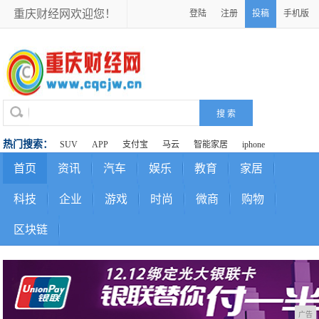
重庆财经网欢迎您！
登陆
注册
投稿
手机版
热门搜索：
SUV
APP
支付宝
马云
智能家居
iphone
首页
资讯
汽车
娱乐
教育
家居
科技
企业
游戏
时尚
微商
购物
区块链
广告