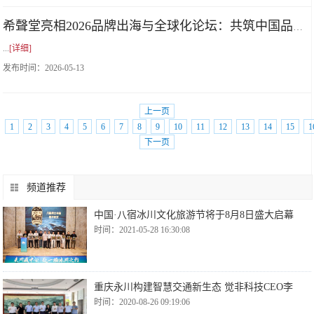
希聲堂亮相2026品牌出海与全球化论坛：共筑中国品牌全球化新征程
...
[详细]
发布时间：
2026-05-13
上一页
1
2
3
4
5
6
7
8
9
10
11
12
13
14
15
1
下一页
频道推荐
中国·八宿冰川文化旅游节将于8月8日盛大启幕
时间：2021-05-28 16:30:08
重庆永川构建智慧交通新生态 觉非科技CEO李
时间：2020-08-26 09:19:06