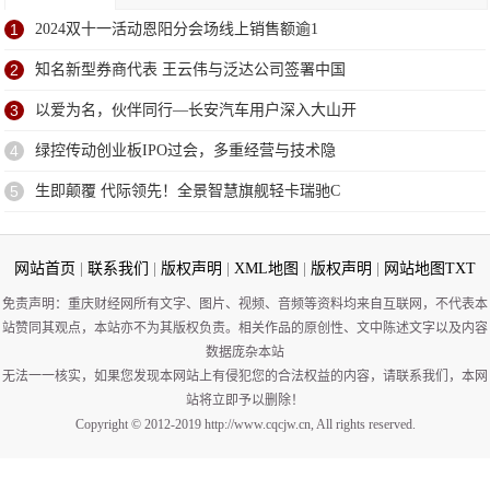
1
2024双十一活动恩阳分会场线上销售额逾1
2
知名新型券商代表 王云伟与泛达公司签署中国
3
以爱为名，伙伴同行—长安汽车用户深入大山开
4
绿控传动创业板IPO过会，多重经营与技术隐
5
生即颠覆 代际领先！全景智慧旗舰轻卡瑞驰C
网站首页
|
联系我们
|
版权声明
|
XML地图
|
版权声明
|
网站地图
TXT
免责声明：重庆财经网所有文字、图片、视频、音频等资料均来自互联网，不代表本
站赞同其观点，本站亦不为其版权负责。相关作品的原创性、文中陈述文字以及内容
数据庞杂本站
无法一一核实，如果您发现本网站上有侵犯您的合法权益的内容，请联系我们，本网
站将立即予以删除！
Copyright © 2012-2019 http://www.cqcjw.cn, All rights reserved.