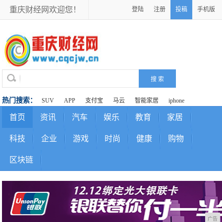
重庆财经网欢迎您！
登陆
注册
投稿
手机版
热门搜索：
SUV
APP
支付宝
马云
智能家居
iphone
首页
资讯
汽车
娱乐
教育
家居
科技
企业
游戏
时尚
健康
购物
区块链
广告