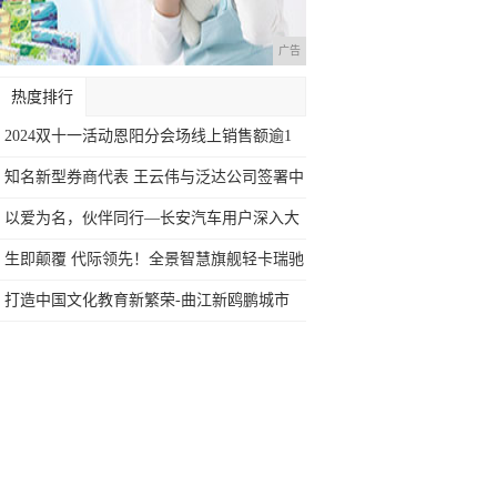
广告
热度排行
2024双十一活动恩阳分会场线上销售额逾1
知名新型券商代表 王云伟与泛达公司签署中
国
以爱为名，伙伴同行—长安汽车用户深入大
山开
生即颠覆 代际领先！全景智慧旗舰轻卡瑞驰
C
打造中国文化教育新繁荣-曲江新鸥鹏城市
文化