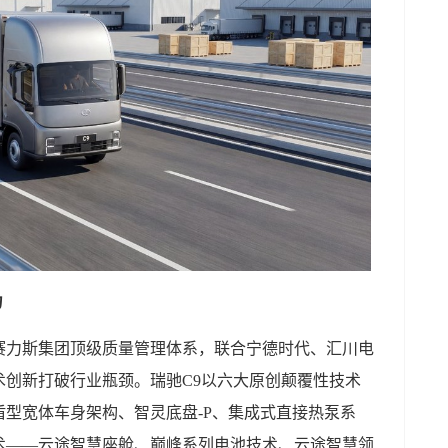
力
赛力斯集团顶级质量管理体系，联合宁德时代、汇川电
术创新打破行业瓶颈。瑞驰C9以六大原创颠覆性技术
型宽体车身架构、智灵底盘-P、集成式直接热泵系
术——云途智慧座舱、巅峰系列电池技术、云途智慧领