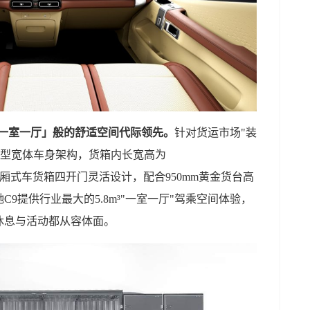
平「一室一厅」般的舒适空间代际领先。
针对货运市场"装
盾型宽体车身架构，货箱内长宽高为
20m³。厢式车货箱四开门灵活设计，配合950mm黄金货台高
9提供行业最大的5.8m³"一室一厅"驾乘空间体验，
者休息与活动都从容体面。