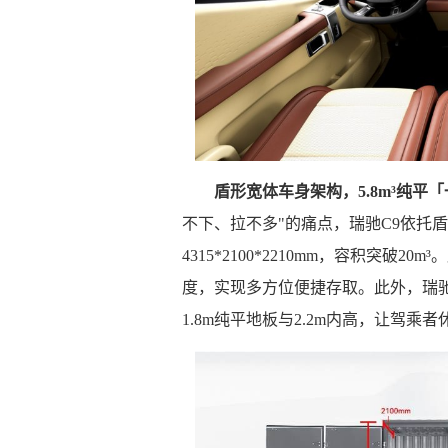
盾形宽体车身架构，5.8m³纯
不下、拉不多"的痛点，瑞驰C9依托
4315*2100*2210mm，容积突破
度，实现多方位便捷存取。此外，瑞驰C
1.8m纯平地板与2.2m内高，让驾乘