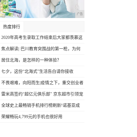
广告
热度排行
2020年高考生录取工作结束后大家都羡慕这
焦点解读| 巴川教育突围战的第一枪，为何
在
居住北海，是怎样的一种体验？
七夕，这份“北海式”生活告白请你接收
不畏艰难，向阳而生|疫情之下，重交创业者
砥
雷米高签约“超亿元俱乐部” 京东超市引领宠
全球史上最畅销手机排行榜刷新!诺基亚成
最大
荣耀畅玩4,799元的手机也很好用