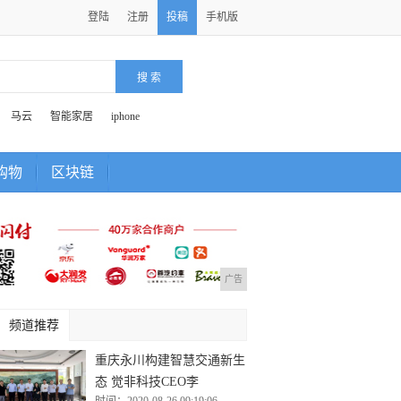
登陆
注册
投稿
手机版
马云
智能家居
iphone
购物
区块链
广告
频道推荐
重庆永川构建智慧交通新生
态 觉非科技CEO李