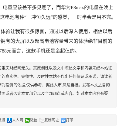
家，电量应该差不多见底了，而华为P8max的电量在晚上
。这电池有种“一冲恒久远”的感觉，一时半会是用不完。
小时的体验让我有很多惊喜，通过以后深入使用，相信以后
x所拥有的大屏以及超高电池容量带来的体验绝非目前的
788元而言，这款手机还是蛮超值的。
与重庆财经网无关。其原创性以及文中陈述文字和内容未经本站证
字的真实性、完整性、及时性本站不作出任何保证或承诺，请读者
为投资的依据,仅供参考，据此入市,风险自担。发布本文之目的
赞同或者否定本文部分以及全部观点或内容。如对本文内容有疑
微博
人人网
微信
复制网址
打印