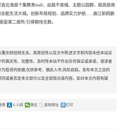
造北海首个集教育mall、丝路不夜城、主题公园群、超高层商
能生活大城。创新布局规划、品牌实力护航......曲江新鸥鹏·
家庭第二居所,引得期待无数。
与重庆财经网无关。其原创性以及文中陈述文字和内容未经本站证
字的真实性、完整性、及时性本站不作出任何保证或承诺，请读者
为投资的依据,仅供参考，据此入市,风险自担。发布本文之目的
赞同或者否定本文部分以及全部观点或内容。如对本文内容有疑
微博
人人网
微信
复制网址
打印