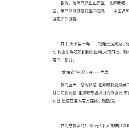
银滩、涠洲岛鳄鱼山景区、北海老城、
窗、星岛湖旅游度假区斜阳岛......“中
游观光的游客。
其中,天下第一滩——银滩更是成为了无
动,也会引得吃货们倾巢出动,大饱口福、
常的一部分。
“北海式”生活告白——优居
碧海蓝天、悠闲惬意,北海的浪漫海居生
订曲江新鸥鹏·北海教育城项目合作协议,市
项目,迅速在各大官方媒体引起热议。
作为总投资约120亿元人民币的曲江新鸥