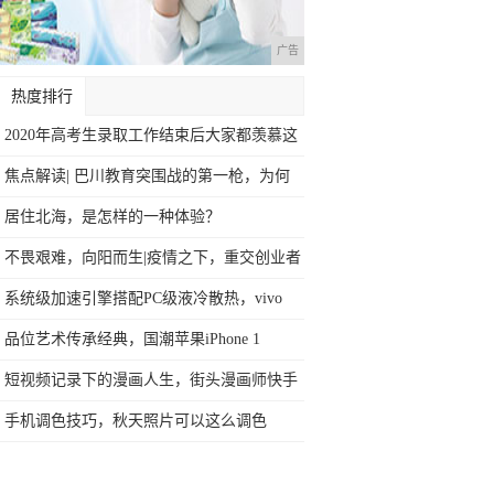
广告
热度排行
2020年高考生录取工作结束后大家都羡慕这
焦点解读| 巴川教育突围战的第一枪，为何
在
居住北海，是怎样的一种体验？
不畏艰难，向阳而生|疫情之下，重交创业者
砥
系统级加速引擎搭配PC级液冷散热，vivo
品位艺术传承经典，国潮苹果iPhone 1
短视频记录下的漫画人生，街头漫画师快手
开辟
手机调色技巧，秋天照片可以这么调色