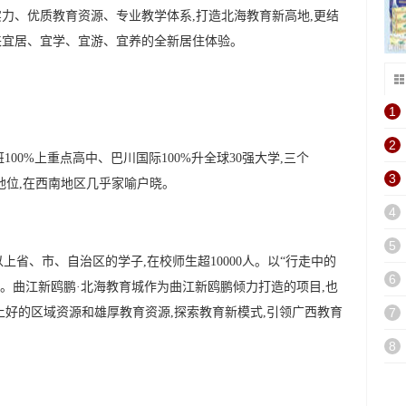
实力、优质教育资源、专业教学体系,打造北海教育新高地,更结
带来宜居、宜学、宜游、宜养的全新居住体验。
1
2
100%上重点高中、巴川国际100%升全球30强大学,三个
3
要地位,在西南地区几乎家喻户晓。
4
5
上省、市、自治区的学子,在校师生超10000人。以“行走中的
6
迩。曲江新鸥鹏·北海教育城作为曲江新鸥鹏倾力打造的项目,也
托上好的区域资源和雄厚教育资源,探索教育新模式,引领广西教育
7
8