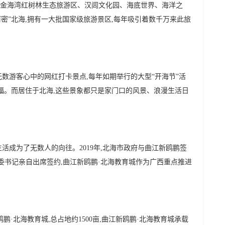
金海湾红树林生态旅游区、汉闾文化园、海底世界、海洋之
国迈阿密”北海,拥有一大批国家级旅游景区,每年吸引着数千万来此旅
数游客心中的网红打卡景点,每年如期举行的大型“开海节”活
眼福。而居住于北海,这些景象都只是家门口的风景、浪漫生活日
活成为了无数人的向往。2019年,北海市政府与曲江新鸥鹏签
委书记亲自出席签约,曲江新鸥鹏·北海教育城作为广西重点推进
鹏·北海教育城,总占地约1500亩,曲江新鸥鹏·北海教育城承载