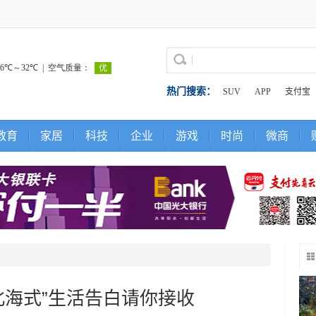
热门搜索：
SUV
APP
支付宝
教育
家居
科技
企业
游戏
时尚
微商
北海式”生活告白请你接收