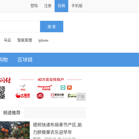
登陆
注册
投稿
手机版
马云
智能家居
iphone
购物
区块链
广告
频道推荐
德邦快递布局奉节产区,助
力脐橙果农乐迎早年