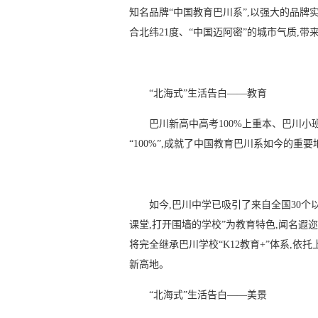
知名品牌“中国教育巴川系”,以强大的品牌
合北纬21度、“中国迈阿密”的城市气质,
“北海式”生活告白——教育
巴川新高中高考100%上重本、巴川小班
“100%”,成就了中国教育巴川系如今的重
如今,巴川中学已吸引了来自全国30个以
课堂,打开围墙的学校”为教育特色,闻名遐
将完全继承巴川学校“K12教育+”体系,依
新高地。
“北海式”生活告白——美景