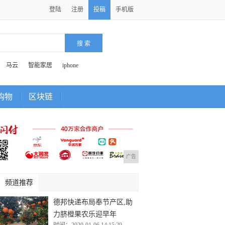
登陆
注册
投稿
手机版
马云
智能家居
iphone
购物
区块链
广告
频道推荐
德邦快递布局奉节产区,助
力脐橙果农乐迎早年