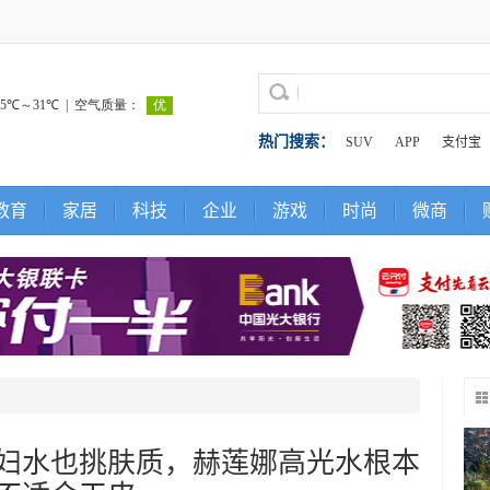
热门搜索：
SUV
APP
支付宝
教育
家居
科技
企业
游戏
时尚
微商
妇水也挑肤质，赫莲娜高光水根本