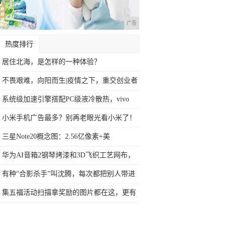
广告
热度排行
居住北海，是怎样的一种体验？
不畏艰难，向阳而生|疫情之下，重交创业者
砥
系统级加速引擎搭配PC级液冷散热，vivo
小米手机广告最多？别再老眼光看小米了！
三星Note20概念图：2.56亿像素+美
华为AI音箱2钢琴烤漆和3D飞织工艺网布，
有种“合影杀手”叫沈腾，每次都把别人带进
沟
集五福活动扫描拿奖励的图片都在这，更有
QQ