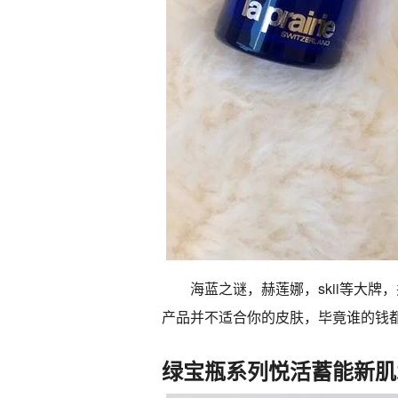
海蓝之谜，赫莲娜，skii等大
产品并不适合你的皮肤，毕竟谁的钱
绿宝瓶系列悦活蓄能新肌