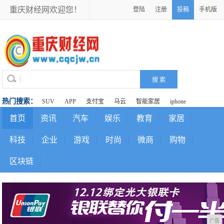
重庆财经网欢迎您！
登陆
注册
投稿
手机版
热门搜索：
SUV
APP
支付宝
马云
智能家居
iphone
首页
资讯
汽车
娱乐
教育
家居
科技
企业
游戏
时尚
微商
购物
区块链
广告