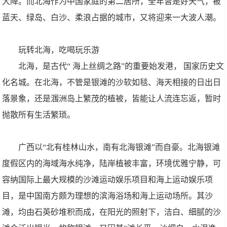
大降。而北海作为中国家庭的第二居所，全年皆是好天气，被
蓝天、绿岛、白沙、柔浪占据的城市，又将迎来一大波人潮。
玩转北海，吃喝玩乐游
北海，是古代“ 海上丝绸之路”的重要始发港， 国家历史文
化名城。在北海，不管是银滩的沙软如毯、海天相接的日出日
落景象，还是涠洲岛上繁茂的植被，皆能让人流连忘返，暂时
抛散所有生活繁琐。
广西以“北有桂林山水，南有北海银滩”而自豪。北海银滩
度假区内的海域海水纯净，陆岸植被丰富，环境优雅宁静，可
容纳国际上最大规模的沙滩运动娱乐项目和海上运动娱乐项
目，是中国南方颇为理想的滨海浴场和海上运动场所。其沙
滩，均由石英砂堆积而成，在阳光的照射下，洁白、细腻的沙