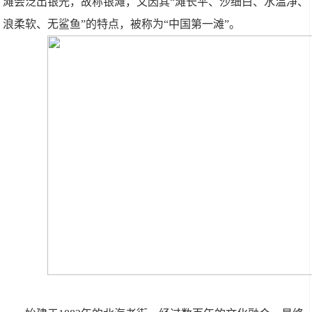
滩会泛出银光，故称银滩，又因其“滩长平、沙细白、水温净、
浪柔软、无鲨鱼”的特点，被称为“中国第一滩”。