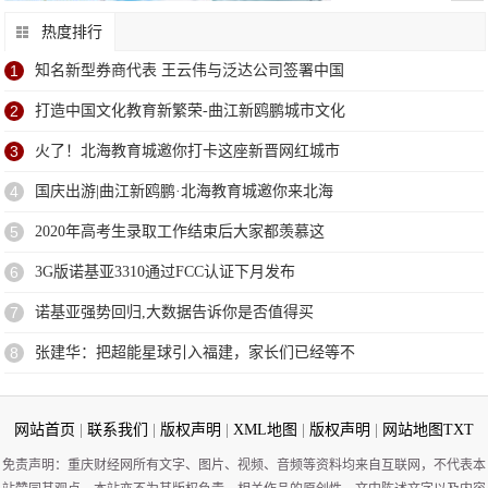
热度排行
1
知名新型券商代表 王云伟与泛达公司签署中国
2
打造中国文化教育新繁荣-曲江新鸥鹏城市文化
3
火了！北海教育城邀你打卡这座新晋网红城市
4
国庆出游|曲江新鸥鹏·北海教育城邀你来北海
5
2020年高考生录取工作结束后大家都羡慕这
6
3G版诺基亚3310通过FCC认证下月发布
7
诺基亚强势回归,大数据告诉你是否值得买
8
张建华：把超能星球引入福建，家长们已经等不
网站首页
|
联系我们
|
版权声明
|
XML地图
|
版权声明
|
网站地图
TXT
免责声明：重庆财经网所有文字、图片、视频、音频等资料均来自互联网，不代表本