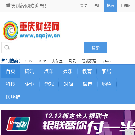
重庆财经网欢迎您！
登陆
注册
投稿
手机版
热门搜索：
SUV
APP
支付宝
马云
智能家居
iphone
首页
资讯
汽车
娱乐
教育
家居
科技
企业
游戏
时尚
微商
购物
区块链
广告