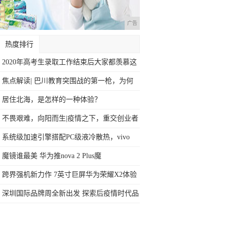
广告
热度排行
2020年高考生录取工作结束后大家都羡慕这
焦点解读| 巴川教育突围战的第一枪，为何
在
居住北海，是怎样的一种体验？
不畏艰难，向阳而生|疫情之下，重交创业者
砥
系统级加速引擎搭配PC级液冷散热，vivo
魔镜谁最美 华为推nova 2 Plus魔
跨界强机新力作 7英寸巨屏华为荣耀X2体验
深圳国际品牌周全新出发 探索后疫情时代品
牌