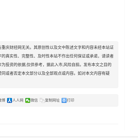
与重庆财经网无关。其原创性以及文中陈述文字和内容未经本站证
字的真实性、完整性、及时性本站不作出任何保证或承诺，请读者
为投资的依据,仅供参考，据此入市,风险自担。发布本文之目的
赞同或者否定本文部分以及全部观点或内容。如对本文内容有疑
微博
人人网
微信
复制网址
打印