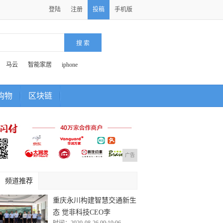
登陆
注册
投稿
手机版
马云
智能家居
iphone
购物
区块链
广告
频道推荐
重庆永川构建智慧交通新生
态 觉非科技CEO李