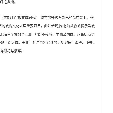
呼之欲出。
北海来到了“教育城时代”，城市的升级革新已如箭在弦上。作
人民币的教育文化人居重要项目，曲江新鸥鹏·北海教育城将承载教
北海首个集教育mall、丝路不夜城、主题公园群、超高层商务
全能生活大城。于此，住户们将得到的是集游乐、消费、康养、
得繁花与繁华。