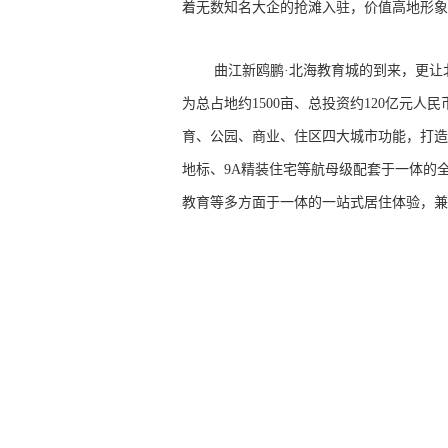
着无数知名大企的抢滩入驻，价值高地形象
曲江新鸥鹏·北海教育城的到来，更让
为总占地约1500亩、总投资约120亿元
育、公园、商业、住区四大城市功能，打造
地标、9A精装住宅等航母级配套于一体的
教育等多方面于一体的一站式居住体验，兼