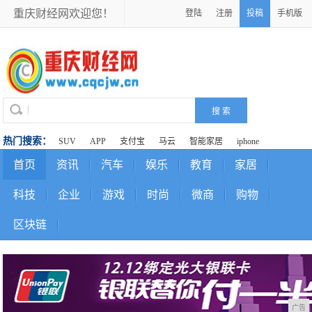
重庆财经网欢迎您！
登陆
注册
投稿
手机版
热门搜索：
SUV
APP
支付宝
马云
智能家居
iphone
首页
资讯
汽车
娱乐
教育
家居
科技
企业
游戏
时尚
微商
购物
区块链
广告