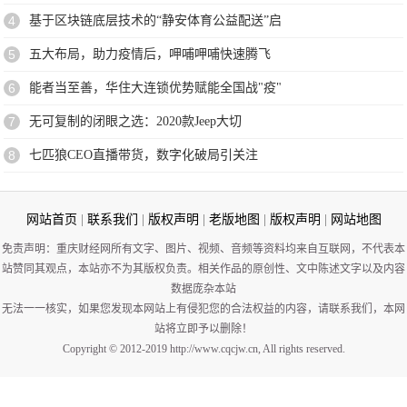
4
基于区块链底层技术的“静安体育公益配送”启
5
五大布局，助力疫情后，呷哺呷哺快速腾飞
6
能者当至善，华住大连锁优势赋能全国战"疫"
7
无可复制的闭眼之选：2020款Jeep大切
8
七匹狼CEO直播带货，数字化破局引关注
网站首页
|
联系我们
|
版权声明
|
老版地图
|
版权声明
|
网站地图
免责声明：重庆财经网所有文字、图片、视频、音频等资料均来自互联网，不代表本
站赞同其观点，本站亦不为其版权负责。相关作品的原创性、文中陈述文字以及内容
数据庞杂本站
无法一一核实，如果您发现本网站上有侵犯您的合法权益的内容，请联系我们，本网
站将立即予以删除！
Copyright © 2012-2019 http://www.cqcjw.cn, All rights reserved.