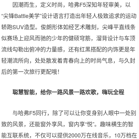
因潮而生，定义时尚，哈弗F5深知年轻审美，以
“尖锋Battle美学”设计语言打造出年轻人极致追求的运动
轿跑SUV造型。俊朗形体如经艺术雕刻，尖峰平直线条
似赛场上迎风而驰的少年的健硕穹筋，溜背设计与车顶
流线勾勒出俯冲的力量感，还有红黑搭配的内饰更是年
轻潮流所向，处处散发着青春向上的时尚气息，与久封
后的第一次旅行更配哦！
聪慧智能，给你一路风景一路欢歌，嗨玩全程
与哈弗F5同行，除了可以让你变身别人眼中一处别
致的风景，还能窗外享风，窗内享“悦”。趣味横生的智
能互联系统，不仅可以提供2000万在线音乐，10万档在