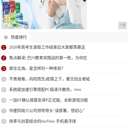
广告
热度排行
1
2020年高考生录取工作结束后大家都羡慕这
2
焦点解读| 巴川教育突围战的第一枪，为何在
3
居住北海，是怎样的一种体验？
4
不畏艰难，向阳而生|疫情之下，重交创业者砥
5
系统级加速引擎搭配PC级液冷散热，vivo
6
一加6T确认搭载安卓P正式版，全新游戏功能
7
中建四局六公司领导带头“读原著、悟初心”
8
效率与创意结合的fooView 手机悬浮球