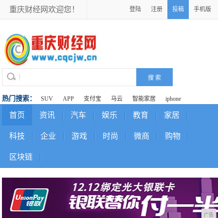
重庆财经网欢迎您！
登陆
注册
投稿
手机版
热门搜索：
SUV
APP
支付宝
马云
智能家居
iphone
首页
资讯
汽车
娱乐
教育
家居
科技
企业
游戏
时尚
微商
购物
区块链
广告