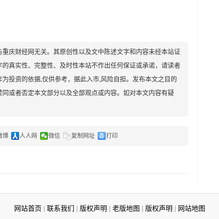
与重庆财经网无关。其原创性以及文中陈述文字和内容未经本站证
字的真实性、完整性、及时性本站不作出任何保证或承诺，请读者
为投资的依据,仅供参考，据此入市,风险自担。发布本文之目的
赞同或者否定本文部分以及全部观点或内容。如对本文内容有疑
微博
人人网
微信
复制网址
打印
网站首页
|
联系我们
|
版权声明
|
老版地图
|
版权声明
|
网站地图