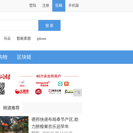
登陆
注册
投稿
手机版
马云
智能家居
iphone
购物
区块链
广告
频道推荐
德邦快递布局奉节产区,助
力脐橙果农乐迎早年