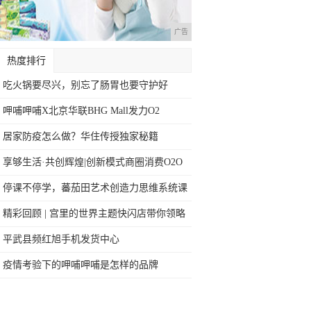
广告
热度排行
吃火锅要尽兴，别忘了肠胃也要守护好
呷哺呷哺X北京华联BHG Mall发力O2
居家防疫怎么做？华住传授独家秘籍
享够生活·共创辉煌|创新模式商圈消费O2O
停课不停学，蕃茄田艺术创造力思维系统课
程线
精彩回顾 | 宫里的世界主题快闪店带你领略
平武县频红旭手机发货中心
疫情考验下的呷哺呷哺是怎样的品牌