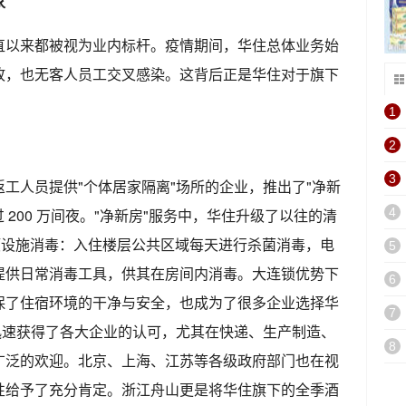
家
直以来都被视为业内标杆。疫情期间，华住总体业务始
故，也无客人员工交叉感染。这背后正是华住对于旗下
。
1
2
3
工人员提供"个体居家隔离"场所的企业，推出了"净新
 200 万间夜。"净新房"服务中，华住升级了以往的清
4
项设施消毒：入住楼层公共区域每天进行杀菌消毒，电
5
提供日常消毒工具，供其在房间内消毒。大连锁优势下
6
保了住宿环境的干净与安全，也成为了很多企业选择华
7
迅速获得了各大企业的认可，尤其在快递、生产制造、
8
广泛的欢迎。北京、上海、江苏等各级政府部门也在视
性给予了充分肯定。浙江舟山更是将华住旗下的全季酒