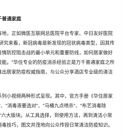
千普通家庭
阵地，正如微医互联网总医院平台专家、中日友好医院
学研究来看，新冠病毒是新发现的冠状病毒类型，因其传
疫情防控阻击战的最小单元和重要防线，如何居家做好
技能。"华住专业的防疫消杀经验正是万千普通家庭之所
推出居家防疫权威指南，与公众分享酒店专业级的清洁
系列小视频两种形式呈现。其中，官方手册《华住居家
、"消毒液要选对"、"马桶九点喷杀"、"布艺消毒除
安心"六大版块。从工具选择，到使用方法，再到清洁小常
消毒技巧，图文并茂地向公众传授日常清洁防疫知识。