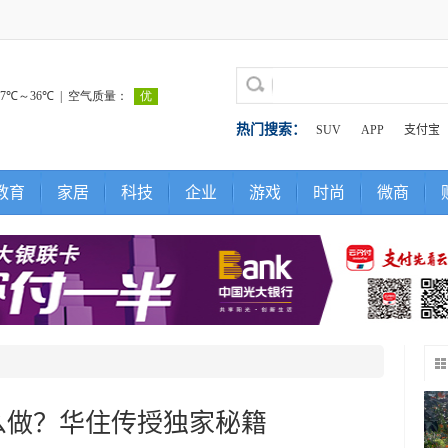
热门搜索：
SUV
APP
支付宝
教育
家居
科技
企业
游戏
时尚
微商
么做？华住传授独家秘籍