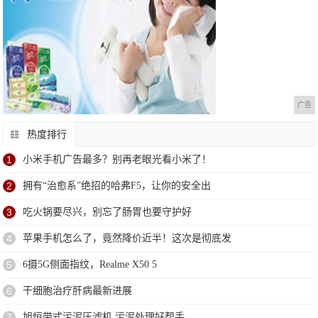
广告
热度排行
1
小米手机广告最多？别再老眼光看小米了！
2
拥有“治愈系”绝招的哈弗F5，让你的安全出
3
吃火锅要尽兴，别忘了肠胃也要守护好
4
苹果手机怎么了，竟然降价近半！这次是彻底发
5
6摄5G侧面指纹，Realme X50 5
6
干细胞治疗肝病最新进展
7
旭恒带式污泥压滤机 污泥处理好帮手