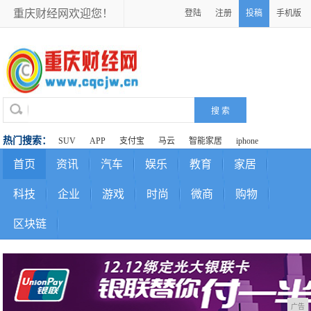
重庆财经网欢迎您！
登陆
注册
投稿
手机版
热门搜索：
SUV
APP
支付宝
马云
智能家居
iphone
首页
资讯
汽车
娱乐
教育
家居
科技
企业
游戏
时尚
微商
购物
区块链
广告