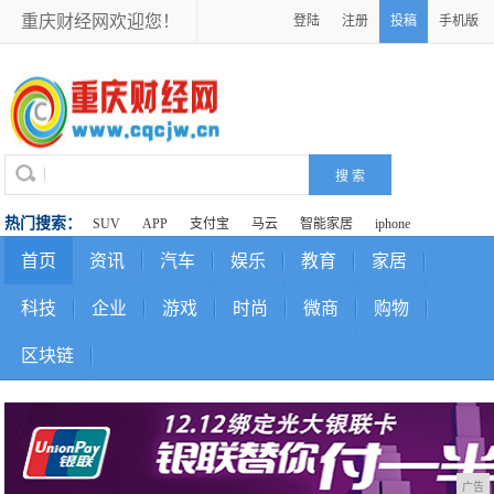
重庆财经网欢迎您！
登陆
注册
投稿
手机版
热门搜索：
SUV
APP
支付宝
马云
智能家居
iphone
首页
资讯
汽车
娱乐
教育
家居
科技
企业
游戏
时尚
微商
购物
区块链
广告