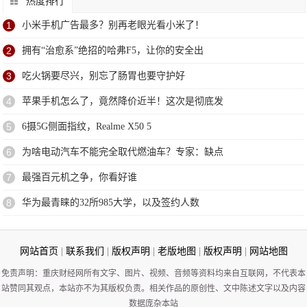
热度排行
1
小米手机广告最多？别再老眼光看小米了！
2
拥有“治愈系”绝招的哈弗F5，让你的安全出
3
吃火锅要尽兴，别忘了肠胃也要守护好
4
苹果手机怎么了，竟然降价近半！这次是彻底发
5
6摄5G侧面指纹，Realme X50 5
6
为啥电动汽车不能完全取代燃油车？专家：缺点
7
最强百元机之争，你看好谁
8
华为最青睐的32所985大学，以及签约人数
网站首页
|
联系我们
|
版权声明
|
老版地图
|
版权声明
|
网站地图
免责声明：重庆财经网所有文字、图片、视频、音频等资料均来自互联网，不代表本
站赞同其观点，本站亦不为其版权负责。相关作品的原创性、文中陈述文字以及内容
数据庞杂本站