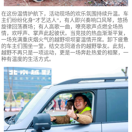
在这份温情护航下，活动现场的欢乐氛围持续升温。车
主们纷纷化身“才艺达人”，有人即兴奏响口风琴，悠扬
旋律回荡赛场；有人高歌一曲，嘹亮歌声点燃全场热
情，欢呼声、掌声此起彼伏。当竞技的热血渐渐平复，
一场充满重庆烟火气的越野坝坝宴温情开席。卸下疲惫
的车主们围坐一堂，结交志同道合的越野挚友。此刻，
越野不再只是一项运动，更是一场奔赴热爱的相聚，一
种有温度的生活方式。