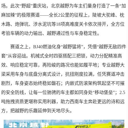
场。此次“野超”重庆站，北京越野为车主们量身打造了一条“加
麻加辣”的极限赛道——全长2公里的征程上，陡坡大驼峰、枕
木路、炮弹坑、涉水泥坑等18项高难度关卡依次排开，全方位
考验车辆的动力输出、越野通过性与车身稳定性。
赛道之上，BJ40燃油化身“越野猛将”，凭借“越野无敌四件
套”从容迎战。机械式全时四驱搭配三把锁，动力分配精准高
效、响应稳定可靠，再险峻的路况也能如履平地；专业越野大
梁采用车身与底盘分离式设计，抗扭刚度拉满，任凭赛道冲击
剧烈，车身姿态始终稳如磐石；内嵌式防滚架构筑起坚不可摧
的安全防线，让每一位驰骋的车主都如同身处“移动堡垒”；2.5
吨拖拽资质更堪称实用利器，助力西南车主奔赴更远的诗和远
方，把越野的乐趣延伸到天地尽头。