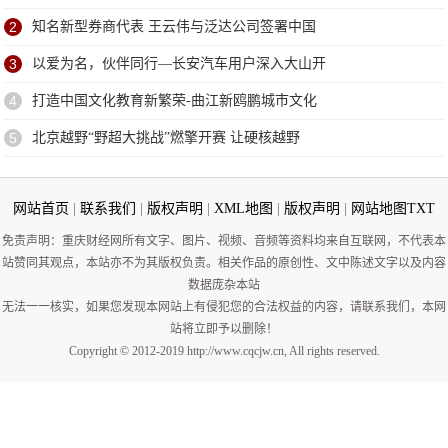
2
知名新型券商代表 王云伟与泛达公司签署中国
3
以爱为名，伙伴同行—长安汽车用户深入大山开
4
打造中国文化教育新繁荣-曲江新鸥鹏城市文化
5
北京越野“野超大挑战”燃擎开赛 让硬核越野
网站首页
|
联系我们
|
版权声明
|
XML地图
|
版权声明
|
网站地图
TXT
免责声明：重庆财经网所有文字、图片、视频、音频等资料均来自互联网，不代表本
站赞同其观点，本站亦不为其版权负责。相关作品的原创性、文中陈述文字以及内容
数据庞杂本站
无法一一核实，如果您发现本网站上有侵犯您的合法权益的内容，请联系我们，本网
站将立即予以删除！
Copyright © 2012-2019 http://www.cqcjw.cn, All rights reserved.