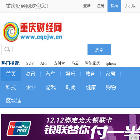
重庆财经网欢迎您！
登陆
注册
投稿
手机版
热门搜索：
SUV
APP
支付宝
马云
智能家居
iphone
首页
资讯
汽车
娱乐
教育
家居
科技
企业
游戏
时尚
健康
购物
区块链
广告