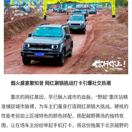
烟火盛宴聚知音 网红涮锅挑战打卡引爆社交热潮
重庆的网红基因，早已融入城市的血脉。“野超”重庆站精
准捕捉城市脉搏，为车主们量身打造网红涮锅大挑战。硬核的
性能考验加上区域特色的颜色拼配，搭配越野赛场的独特氛
围，让在场车主纷纷举起手机打卡，将这份独属于北京越野的