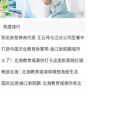
广告
热度排行
知名新型券商代表 王云伟与泛达公司签署中
国
打造中国文化教育新繁荣-曲江新鸥鹏城市
文化
火了！北海教育城邀你打卡这座新晋网红城
市
畅游北海 | 北海教育城演绎理想海居生活
国庆出游|曲江新鸥鹏·北海教育城邀你来北
海