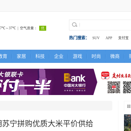
热门搜索：
SUV
APP
支付宝
教育
家居
科技
企业
游戏
时尚
微商
期苏宁拼购优质大米平价供给