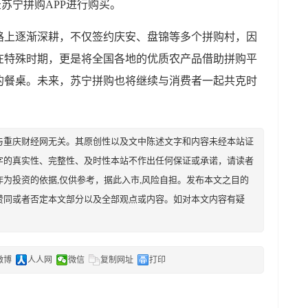
录苏宁拼购APP进行购买。
路上逐渐深耕，不仅签约庆安、盘锦等多个拼购村，因
在特殊时期，更是将全国各地的优质农产品借助拼购平
的餐桌。未来，苏宁拼购也将继续与消费者一起共克时
与重庆财经网无关。其原创性以及文中陈述文字和内容未经本站证
字的真实性、完整性、及时性本站不作出任何保证或承诺，请读者
为投资的依据,仅供参考，据此入市,风险自担。发布本文之目的
赞同或者否定本文部分以及全部观点或内容。如对本文内容有疑
微博
人人网
微信
复制网址
打印