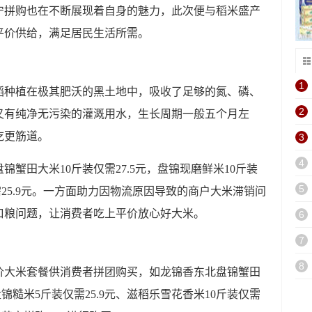
宁拼购也在不断展现着自身的魅力，此次便与稻米盛产
平价供给，满足居民生活所需。
1
稻种植在极其肥沃的黑土地中，吸收了足够的氮、磷、
2
又有纯净无污染的灌溉用水，生长周期一般五个月左
吃更筋道。
3
4
蟹田大米10斤装仅需27.5元，盘锦现磨鲜米10斤装
5
仅需25.9元。一方面助力因物流原因导致的商户大米滞销问
口粮问题，让消费者吃上平价放心好大米。
6
7
8
价大米套餐供消费者拼团购买，如龙锦香东北盘锦蟹田
盘锦糙米5斤装仅需25.9元、滋稻乐雪花香米10斤装仅需