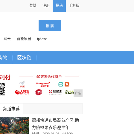
登陆
注册
投稿
手机版
马云
智能家居
iphone
购物
区块链
广告
频道推荐
德邦快递布局奉节产区,助
力脐橙果农乐迎早年