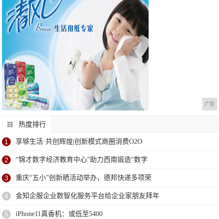
广告
热度排行
1
享够生活·共创辉煌|创新模式商圈消费O2O
2
“锦才数字经济教育中心”助力西南锻造“数字
3
重庆“五小”创新晒活动举办，德邦快递多项荣
4
金知企服企业数智化服务平台给企业家朋友拜年
5
iPhone11真香机：或低至5400