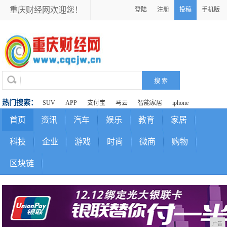
重庆财经网欢迎您！
登陆
注册
投稿
手机版
热门搜索：
SUV
APP
支付宝
马云
智能家居
iphone
首页
资讯
汽车
娱乐
教育
家居
科技
企业
游戏
时尚
微商
购物
区块链
广告