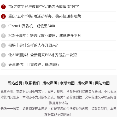
2
“锦才数字经济教育中心”助力西南锻造“数字
3
重庆“五小”创新晒活动举办，德邦快递多项荣
4
iPhone11真香机：或低至5400
5
PCN十周年：振兴民族互联网，成就更多平凡
6
揭秘｜是什么样的人在开蔚来？
7
让ABB颤抖！全新蔚来ES8补齐最后一块短
8
天津诺信：回首过往，砥砺前行
网站首页
|
联系我们
|
版权声明
|
老版地图
|
版权声明
|
网站地图
免责声明：重庆财经网所有文字、图片、视频、音频等资料均来自互联网，不代表本
站赞同其观点，本站亦不为其版权负责。相关作品的原创性、文中陈述文字以及内容
数据庞杂本站
无法一一核实，如果您发现本网站上有侵犯您的合法权益的内容，请联系我们，本网
站将立即予以删除！