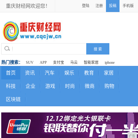
重庆财经网欢迎您！
登陆
注册
投稿
手机版
热门搜索：
SUV
APP
支付宝
马云
智能家居
iphone
首页
资讯
汽车
娱乐
教育
家居
科技
企业
游戏
时尚
微商
购物
区块链
广告