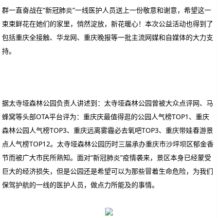
群一直奋战在“新冠肺炎”一线医护人员送上一份敬意和谢意，希望这一
束束鲜花在她们的家里，悄然淀放，新花暖心！本次公益活动也得到了
包括重庆全接触、华龙网、重庆晚报等一批主流网媒和自媒体的大力支
持。
据太寺垭森林公园负责人讲述到：太寺垭森林公园曾被大众点评网、马
蜂窝等头部OTA平台评为：重庆庆最值得逛的公园人气榜TOP1、重庆
森林公园人气榜TOP3、重庆远离雾霾必去氧吧TOP3、重庆带娃春游景
点人气榜TOP12。太寺垭森林公园历时三届承办重庆市沙坪坝区郁金香
节而被广大市民所熟知。面对“新冠肺炎”疫情袭来，景区本身已经蒙受
巨大的经济损失，但是公园还是希望可以为那些冒着生命危险，为我们
保驾护航的一线的医护人员，做点力所能及的事情。