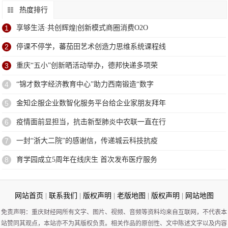
热度排行
1
享够生活·共创辉煌|创新模式商圈消费O2O
2
停课不停学，蕃茄田艺术创造力思维系统课程线
3
重庆“五小”创新晒活动举办，德邦快递多项荣
4
“锦才数字经济教育中心”助力西南锻造“数字
5
金知企服企业数智化服务平台给企业家朋友拜年
6
疫情面前显担当，抗击新型肺炎中农联一直在行
7
一封“浙大二院”的感谢信，传递城云科技抗疫
8
育学园成立5周年在线庆生 首次发布医疗服务
网站首页
|
联系我们
|
版权声明
|
老版地图
|
版权声明
|
网站地图
免责声明：重庆财经网所有文字、图片、视频、音频等资料均来自互联网，不代表本
站赞同其观点，本站亦不为其版权负责。相关作品的原创性、文中陈述文字以及内容