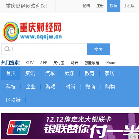
重庆财经网欢迎您！
登陆
注册
投稿
手机版
热门搜索：
SUV
APP
支付宝
马云
智能家居
iphone
首页
资讯
汽车
娱乐
教育
家居
科技
企业
游戏
时尚
微商
购物
区块链
广告