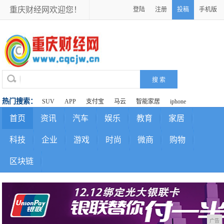
重庆财经网欢迎您！
登陆
注册
投稿
手机版
热门搜索：
SUV
APP
支付宝
马云
智能家居
iphone
首页
资讯
汽车
娱乐
教育
家居
科技
企业
游戏
时尚
微商
购物
区块链
广告