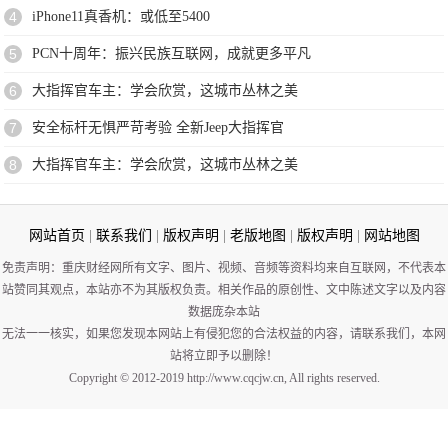
4
iPhone11真香机：或低至5400
5
PCN十周年：振兴民族互联网，成就更多平凡
6
大指挥官车主：学会欣赏，这城市丛林之美
7
安全标杆无惧严苛考验 全新Jeep大指挥官
8
大指挥官车主：学会欣赏，这城市丛林之美
网站首页
|
联系我们
|
版权声明
|
老版地图
|
版权声明
|
网站地图
免责声明：重庆财经网所有文字、图片、视频、音频等资料均来自互联网，不代表本
站赞同其观点，本站亦不为其版权负责。相关作品的原创性、文中陈述文字以及内容
数据庞杂本站
无法一一核实，如果您发现本网站上有侵犯您的合法权益的内容，请联系我们，本网
站将立即予以删除！
Copyright © 2012-2019 http://www.cqcjw.cn, All rights reserved.