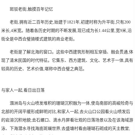
斑驳老街,触摸百年记忆
老街,拥有近二百年历史,始建于1821年,初建时称为升平街,只有200
米长,4米宽。随着各历史时期的不断发展,现已成为长1.44公里,宽9米,沿
街全是中西合璧骑楼式建筑的商业老街。
老街是了解北海的窗口。这些中西建筑形制相互穿插、融会贯通,体
现了清末民国的时代特征。它集东、西方建筑、文化、艺术于一体,具有
较高的历史、艺术价值,堪称中西合璧之典范。
与家人一起,看日出日落
涠洲岛与火山喷发堆积的珊瑚沉积融为一体,使岛南部的高峻险奇与
北部的开阔平缓形成鲜明对比,和家人一起,去火山口公园看火山喷发后
的岩溶沉积地貌;去石螺口、滴水丹屏看壮观的日落场景以及在该海域游
泳、下海潜水寻找海底斑斓世界;去盛塘村看由珊瑚石砌成的天主教堂;