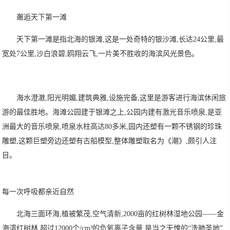
邂逅天下第一滩
天下第一滩是指北海的银滩,这是一处奇特的银沙滩,长达24公里,最
宽处7公里,沙白浪碧,鸥翔云飞,一片美不胜收的海滨风光景色。
海水澄澈,阳光明媚,建筑典雅,设施完备,这里是游客进行海滨休闲旅
游的最佳胜地。海滩公园建于银滩之上,公园内建有激光音乐喷泉,是亚
洲最大的音乐喷泉,喷泉水柱高达80多米,园内还塑有一颗不锈钢的珍珠
雕塑,这颗巨塑旁边还塑有古船模型,整体雕塑取名为《潮》,颇引人注
目。
每一次呼吸都亲近自然
北海三面环海,植被繁茂,空气清新,2000亩的红树林湿地公园——金
海湾红树林,超过12000个/cm³的负氧离子含量,是当之无愧的“洗肺圣地”,