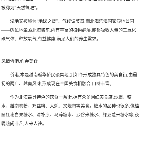
被称为“天然氧吧”。
湿地又被称为“地球之肾”、气候调节器,而北海滨海国家湿地公园
——鲤鱼地坐落北海城东,内有丰富的植物群落,能够吸收大量的二氧化
碳气体、释放氧气,有益健康,满足人们的养生需求。
风情侨港,约会美食
侨港,本是越南返华侨民聚集地,到如今形成独具特色的美食街,由最
初的两广、越南风味,形成现在全国美食相融合,口味丰富。
作为北海最具特色的饮食一条街,拥有众多网红美食店,炒螺、糖
水、越南卷粉、鸡丝粉、大蚝、叉烧包等美食。糖水的品种也很多,像桂
圆红枣白果糖水、清补凉、马蹄糖水、沙谷米糖水、绿豆薏米糖水等,夜
晚热闹非凡,人来人往。