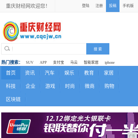
重庆财经网欢迎您！
登陆
注册
投稿
手机版
热门搜索：
SUV
APP
支付宝
马云
智能家居
iphone
首页
资讯
汽车
娱乐
教育
家居
科技
企业
游戏
时尚
微商
购物
区块链
广告