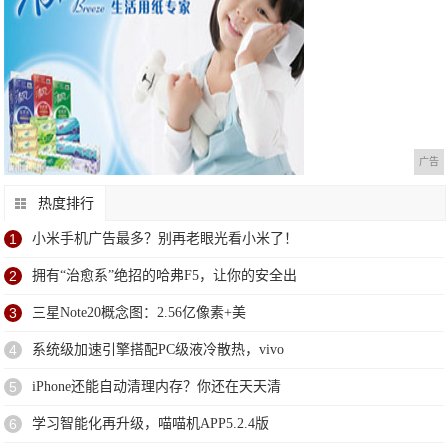
广告
热度排行
1
小米手机广告最多？别再老眼光看小米了！
2
拥有“治愈系”绝招的哈弗F5，让你的安全出
3
三星Note20概念图：2.56亿像素+美
4
系统级加速引擎搭配PC级液冷散热，vivo
5
iPhone还能自动清理内存？你还在天天清
6
学习智能化再升级，喵喵机APP5.2.4版