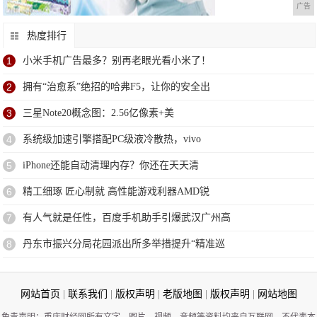
广告
热度排行
1
小米手机广告最多？别再老眼光看小米了！
2
拥有“治愈系”绝招的哈弗F5，让你的安全出
3
三星Note20概念图：2.56亿像素+美
4
系统级加速引擎搭配PC级液冷散热，vivo
5
iPhone还能自动清理内存？你还在天天清
6
精工细琢 匠心制就 高性能游戏利器AMD锐
7
有人气就是任性，百度手机助手引爆武汉广州高
8
丹东市振兴分局花园派出所多举措提升“精准巡
网站首页
|
联系我们
|
版权声明
|
老版地图
|
版权声明
|
网站地图