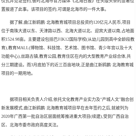
仪式并见证签约,彼时北海市官方媒体《北海日报》在头版头条的显著位
置报道了此事。该项目的签约,可谓是北海市的一件大事。
据了解,曲江新鸥鹏·北海教育城项目总投资约120亿元人民币,项目
位于南珠大道以东、天津路以西、北海大道以北、迎宾大道以南,占地面
积1524.98亩。主要建设包括巴川K12国际学校(从幼儿园到高中全龄段教
育),教育MALL(博物馆、科技馆、艺术馆、图书馆、青少年宫以及十大
功能中心),丝路古镇,教育公园,教育住区在内的大型教育产业综合体,共
分三期建设。而3月底拍下的近三百亩地块,正是曲江新鸥鹏·北海教育城
项目的一期用地。
据项目相关负责人介绍,依托文化教育产业实力及“产城人文”融合创
新发展模式,曲江新鸥鹏·北海教育城项目早在去年签约之后,就被列为
2020年广西第一批自治区层面统筹推进重大项目(续建),受到广西自治
区、北海市委市政府高度关注。