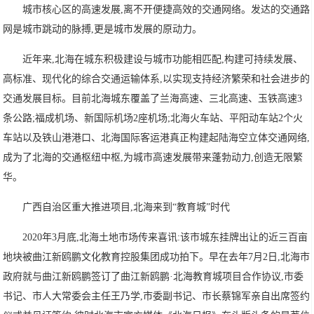
城市核心区的高速发展,离不开便捷高效的交通网络。发达的交通路
网是城市跳动的脉搏,更是城市发展的原动力。
近年来,北海在城东积极建设与城市功能相匹配,构建可持续发展、
高标准、现代化的综合交通运输体系,以实现支持经济繁荣和社会进步的
交通发展目标。目前北海城东覆盖了兰海高速、三北高速、玉铁高速3
条公路;福成机场、新国际机场2座机场;北海火车站、平阳动车站2个火
车站以及铁山港港口、北海国际客运港真正构建起陆海空立体交通网络,
成为了北海的交通枢纽中枢,为城市高速发展带来蓬勃动力,创造无限繁
华。
广西自治区重大推进项目,北海来到“教育城”时代
2020年3月底,北海土地市场传来喜讯:该市城东挂牌出让的近三百亩
地块被曲江新鸥鹏文化教育控股集团成功拍下。早在去年7月2日,北海市
政府就与曲江新鸥鹏签订了曲江新鸥鹏·北海教育城项目合作协议,市委
书记、市人大常委会主任王乃学,市委副书记、市长蔡锦军亲自出席签约