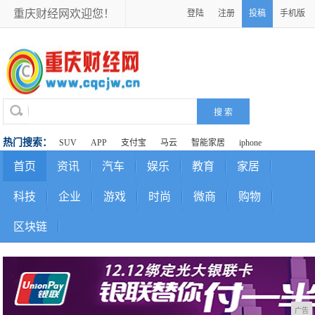
重庆财经网欢迎您！
登陆
注册
投稿
手机版
热门搜索：
SUV
APP
支付宝
马云
智能家居
iphone
首页
资讯
汽车
娱乐
教育
家居
科技
企业
游戏
时尚
微商
购物
区块链
广告