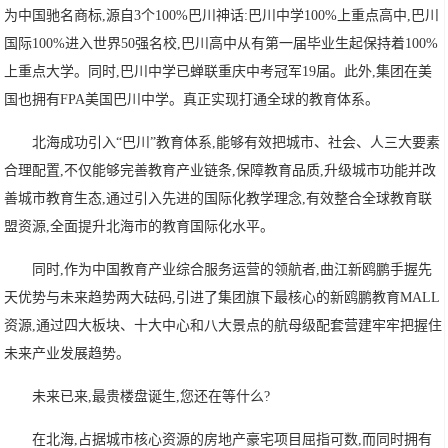
为中国驰名商标,源自3个100%巴川神话:巴川中学100%上重点高中,巴川
国际100%进入世界50强名校,巴川高中从有第一届毕业生起保持着100%
上重点大学。同时,巴川中学已蝉联重庆中考冠军19届。此外,集团在美
国也拥有FPA美国巴川中学。真正实现打通全球的教育体系。
北海成功引入“巴川”教育体系,能够有效把城市、社会、人三大要素
合理配置,不仅能够完善教育产业链条,保障教育品质,升级城市功能并改
善城市教育生态,通过引入先进的国际化教学理念,有效整合全球教育联
盟资源,全面提升北海市的教育国际化水平。
同时,作为中国教育产业综合服务运营的领航者,曲江新鸥鹏手握先
天优势与未来趋势两大砝码,引进了集团旗下最核心的新鸥鹏教育MALL
资源,通过四大板块、十大中心和八大景点的航母级配套营建牢牢把握住
未来产业发展趋势。
未来已来,最贵楼盘诞生,您还在等什么?
在北海,占据城市核心资源的房地产豪宅项目屈指可数,而同时拥有