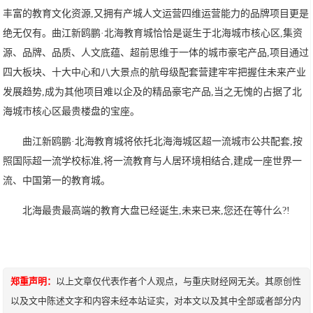
丰富的教育文化资源,又拥有产城人文运营四维运营能力的品牌项目更是
绝无仅有。曲江新鸥鹏·北海教育城恰恰是诞生于北海城市核心区,集资
源、品牌、品质、人文底蕴、超前思维于一体的城市豪宅产品,项目通过
四大板块、十大中心和八大景点的航母级配套营建牢牢把握住未来产业
发展趋势,成为其他项目难以企及的精品豪宅产品,当之无愧的占据了北
海城市核心区最贵楼盘的宝座。
曲江新鸥鹏·北海教育城将依托北海海城区超一流城市公共配套,按
照国际超一流学校标准,将一流教育与人居环境相结合,建成一座世界一
流、中国第一的教育城。
北海最贵最高端的教育大盘已经诞生,未来已来,您还在等什么?!
郑重声明：
以上文章仅代表作者个人观点，与重庆财经网无关。其原创性
以及文中陈述文字和内容未经本站证实，对本文以及其中全部或者部分内