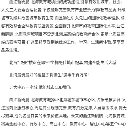
曲江新鸥鹏·北海教育城项目的成功建设,能够有效把城市、社会、
人文三大要素合理配置,不仅能够完善教育产业链条,保障教育品质,升级
城市功能并改善城市教育生态,而且通过引入先进的国际化教学理念,能
够有效整合全球教育联盟资源,全面提升北海市的教育国际化水平,曲江
新鸥鹏·北海教育城项目不啻是北海最高端的教育综合体,更是北海最高
端的豪宅项目,在这里将享受到绝佳的工作、学习、生活新体验,尽享高
品质生活。
北海“顶豪”楼盘在哪里?坐拥绝佳城市配套,构建全能生活大城!
北海最贵最好的楼盘即将诞生?这事千真万确!
五大中心一座城,赋能城市CBD腾飞
曲江新鸥鹏·北海教育城择址北海城东城市核心区,占据硬核资源,又
连接商业服务核心,周边商业规划完善,教育资源充沛,人居氛围浓厚,拥无
尽繁华,成为名副其实的未来价值高地。未来的曲江新鸥鹏·北海教育城,
将集金融中心、行政中心、商业中心、教育中心、居住中心等五个中心