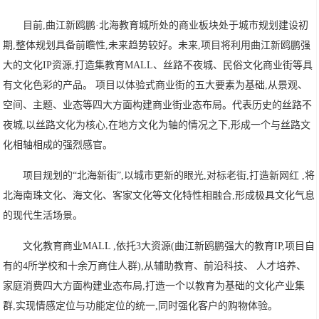
目前,曲江新鸥鹏·北海教育城所处的商业板块处于城市规划建设初
期,整体规划具备前瞻性,未来趋势较好。未来,项目将利用曲江新鸥鹏强
大的文化IP资源,打造集教育MALL、丝路不夜城、民俗文化商业街等具
有文化色彩的产品。 项目以体验式商业街的五大要素为基础,从景观、
空间、主题、业态等四大方面构建商业街业态布局。代表历史的丝路不
夜城,以丝路文化为核心,在地方文化为轴的情况之下,形成一个与丝路文
化相轴相成的强烈感官。
项目规划的“北海新街”,以城市更新的眼光,对标老街,打造新网红 ,将
北海南珠文化、海文化、客家文化等文化特性相融合,形成极具文化气息
的现代生活场景。
文化教育商业MALL ,依托3大资源(曲江新鸥鹏强大的教育IP,项目自
有的4所学校和十余万商住人群),从辅助教育、前沿科技、 人才培养、
家庭消费四大方面构建业态布局,打造一个以教育为基础的文化产业集
群,实现情感定位与功能定位的统一,同时强化客户的购物体验。