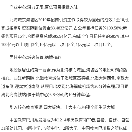
产业中心:潜力无限,百亿项目相继入驻
北海城东海城区2019年招商引资工作取得较为显著的成效,1至10月,
完成招商引资实际到位资金83.4833亿元,占全年目标任务的100.58%;新
签约项目16个,合同投资总额585.94亿元,完成全年目标任务的585%,其中
100亿元以上项目3个,10亿元以上项目8个,1亿元以上项目12个。
居住中心:城央位置,绝版核心
地段是居住的第一要素,作为北海核心城区,海城区的地段可谓绝版
核心。曲江新鸥鹏·北海教育城位于海城区高德镇,北海大道西侧,南珠大
道东侧,迎宾大道南侧,从项目出发到北海福成机场约20分钟车程,项目距
离北海高铁站(位于城中心)6.8公里,约10分钟车程。
引入核心教育资源,四大板块、十大中心,构建全能生活大城
中国教育巴川系发展成为K12+4学历教育领军者,自投、自建、自营
31所幼儿园、4所小学、9所中学、2所大学。中国教育巴川系之所以成