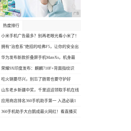
广告
热度排行
小米手机广告最多？别再老眼光看小米了！
拥有“治愈系”绝招的哈弗F5，让你的安全出
华为发布新款折叠屏手机MateXs，机身最
荣耀9X印度发布：麒麟710F+背面指纹识
吃火锅要尽兴，别忘了肠胃也要守护好
山东老乡新疆中奖，千里迢迢领取手机在线
10
应用商店排名360手机助手第一 入选必装1
360手机助手大白鹅成最火网红！看直播买
儿