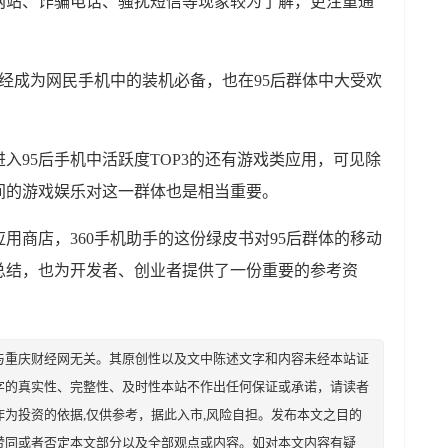
网站、诈骗电话、骚扰短信等现象较为了解，更注重通
已经成为网民手机中的装机必备，也在95后群体中大受欢
入95后手机中活跃度TOP3的还有游戏类应用，可见除
间的游戏娱乐对这一群体也是相当重要。
用商店，360手机助手的这份绿皮书对95后群体的移动
总结，也为开发者、创业者提供了一份重要的参考资
与重庆财经网无关。其原创性以及文中陈述文字和内容未经本站证
字的真实性、完整性、及时性本站不作出任何保证或承诺，请读者
为投资的依据,仅供参考，据此入市,风险自担。发布本文之目的
赞同或者否定本文部分以及全部观点或内容。如对本文内容有疑