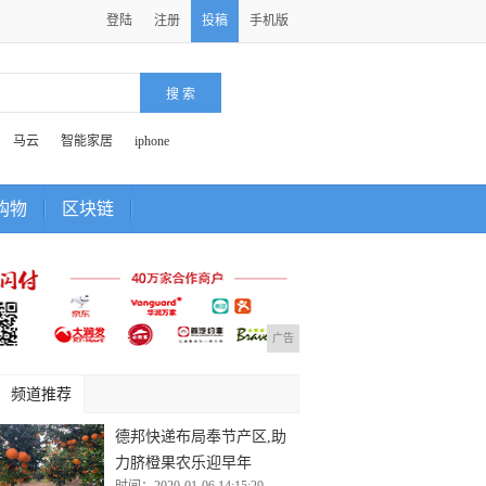
登陆
注册
投稿
手机版
马云
智能家居
iphone
购物
区块链
广告
频道推荐
德邦快递布局奉节产区,助
力脐橙果农乐迎早年