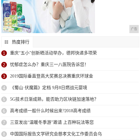
广告
热度排行
1
重庆“五小”创新晒活动举办，德邦快递多项荣
2
忧郁症怎么办？重庆三一八医院告诉您！
3
2019国际垂直登高大奖赛总决赛重庆环球金
4
《蜀山·伏魔篇》定档 9月8日燃战元婴境
5
5G技术日渐成熟，能否助力区块链加速落地？
6
高考成绩一般什么时候出来?2018高考成绩
7
三亚发出“温暖冬季游”邀请 上百种玩法等您
8
中国国际报告文学研究会慈孝文化工作委员会乌