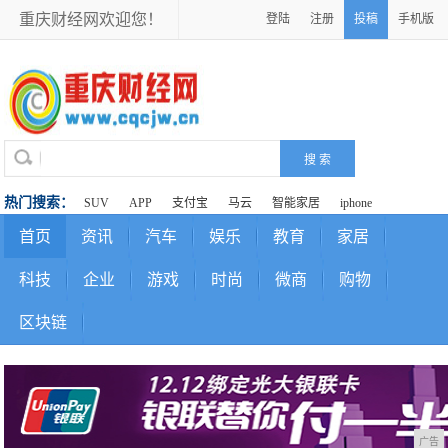
重庆财经网欢迎您！
登陆
注册
投稿
手机版
热门搜索：
SUV
APP
支付宝
马云
智能家居
iphone
首页
资讯
汽车
娱乐
教育
家居
科技
企业
游戏
时尚
微商
购物
区块链
广告