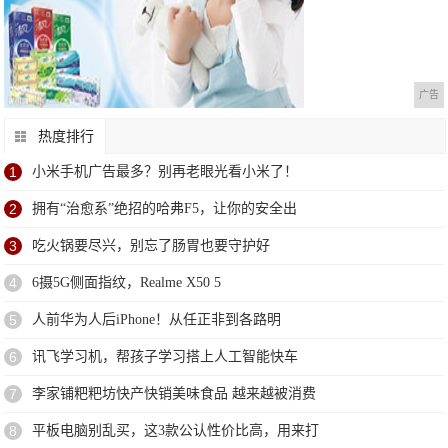
广告
热度排行
1
小米手机广告最多？别再老眼光看小米了！
2
拥有“治愈系”绝招的哈弗F5，让你的安全出
3
吃火锅要尽兴，别忘了肠胃也要守护好
4
6摄5G侧面指纹，Realme X50 5
5
人前华为人后iPhone！从任正非到各路明
6
讯飞学习机，帮孩子学习搭上人工智能快车
7
李家铺粑粑坊快产快销美味食品 越来越被消费
8
平板电脑别乱买，这3款公认性价比高，用来打