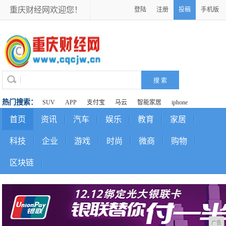
重庆财经网欢迎您！
登陆
注册
投稿
手机版
热门搜索：
SUV
APP
支付宝
马云
智能家居
iphone
首页
资讯
汽车
娱乐
教育
家居
科技
企业
游戏
时尚
微商
购物
区块链
广告