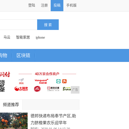
登陆
注册
投稿
手机版
马云
智能家居
iphone
购物
区块链
广告
频道推荐
德邦快递布局奉节产区,助
力脐橙果农乐迎早年