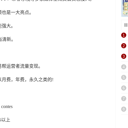
也是一大亮点。
强大。
1
当清新。
2
3
帮运营者流量变现。
4
5
月费，年费，永久之类的!
6
7
ntes
8
.5以上