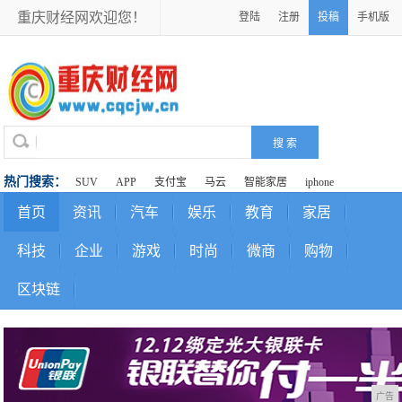
重庆财经网欢迎您！
登陆
注册
投稿
手机版
热门搜索：
SUV
APP
支付宝
马云
智能家居
iphone
首页
资讯
汽车
娱乐
教育
家居
科技
企业
游戏
时尚
微商
购物
区块链
广告