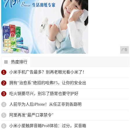
广告
热度排行
1
小米手机广告最多？别再老眼光看小米了！
2
拥有“治愈系”绝招的哈弗F5，让你的安全出
3
吃火锅要尽兴，别忘了肠胃也要守护好
4
人前华为人后iPhone！从任正非到各路明
5
阿里再发“最严口罩禁令”
6
小米小爱触屏音箱Pro8体验：过分，买音箱