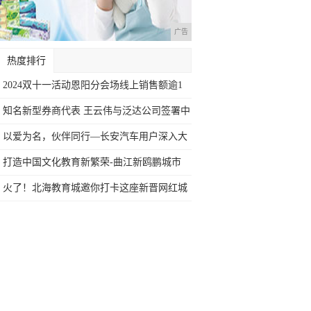
广告
热度排行
2024双十一活动恩阳分会场线上销售额逾1
知名新型券商代表 王云伟与泛达公司签署中
国
以爱为名，伙伴同行—长安汽车用户深入大
山开
打造中国文化教育新繁荣-曲江新鸥鹏城市
文化
火了！北海教育城邀你打卡这座新晋网红城
市