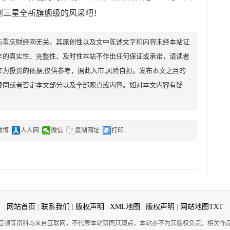
到三星全新旗舰级的风采吧！
与重庆财经网无关。其原创性以及文中陈述文字和内容未经本站证
字的真实性、完整性、及时性本站不作出任何保证或承诺，请读者
为投资的依据,仅供参考，据此入市,风险自担。发布本文之目的
赞同或者否定本文部分以及全部观点或内容。如对本文内容有疑
微博
人人网
微信
复制网址
打印
网站首页
|
联系我们
|
版权声明
|
XML地图
|
版权声明
|
网站地图
TXT
音频等资料均来自互联网，不代表本站赞同其观点，本站亦不为其版权负责。相关作