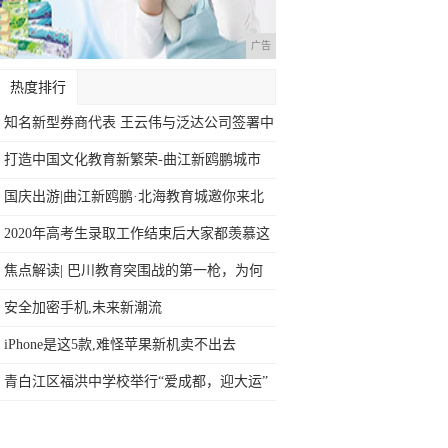
广告
热度排行
知名新型券商代表 王云伟与泛达公司签署中
国
打造中国文化教育新繁荣-曲江新鸥鹏城市
文化
国庆出游|曲江新鸥鹏·北海教育城邀你来北
海
2020年高考生录取工作结束后大家都羡慕这
焦点解读| 巴川教育突围战的第一枪，为何
在
安全加密手机,未来新潮流
iPhone是这5款,难怪苹果新机卖不出去
青白江区福洪中学校举行“爱成都，迎大运”
秋