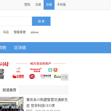
登陆
注册
投稿
手机版
马云
智能家居
iphone
购物
区块链
广告
频道推荐
重庆永川构建智慧交通新生
态 觉非科技CEO李